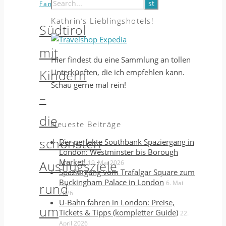
,
Familienurlaub
Südtirol
Kathrin’s Lieblingshotels!
Südtirol
mit
Hier findest du eine Sammlung an tollen
Kindern
Unterkünften, die ich empfehlen kann.
Schau gerne mal rein!
–
die
Neueste Beiträge
schönsten
Der perfekte Southbank Spaziergang in
London: Westminster bis Borough
Market!
Ausflugsziele
19. Mai 2026
Spaziergang vom Trafalgar Square zum
Buckingham Palace in London
6. Mai
rund
2026
U-Bahn fahren in London: Preise,
um
Tickets & Tipps (kompletter Guide)
22.
April 2026