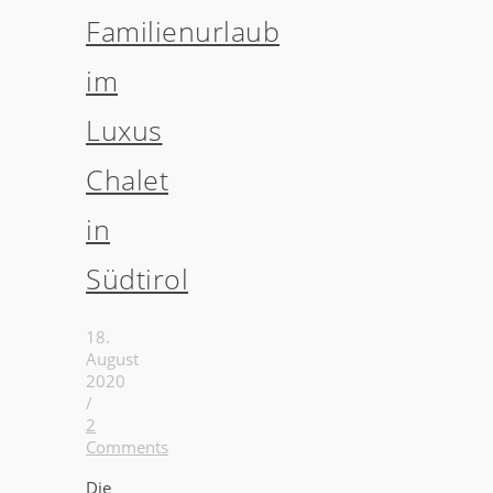
Familienurlaub
im
Luxus
Chalet
in
Südtirol
18.
August
2020
/
2
Comments
Die