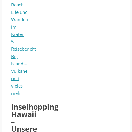
Beach
Life und
Wandern
im
Krater
5
Reisebericht
Big
Island –
Vulkane
und
vieles
mehr
Inselhopping
Hawaii
–
Unsere