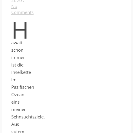
2020
/
No
Comments
H
awaii –
schon
immer
ist die
Inselkette
im
Pazifischen
Ozean
eins
meiner
Sehnsuchtsziele.
Aus
gutem