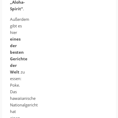
„Aloha-
Spirit“
.
Außerdem
gibt es
hier
eines
der
besten
Gerichte
der
Welt
zu
essen:
Poke.
Das
hawaiianische
Nationalgericht
hat
einen