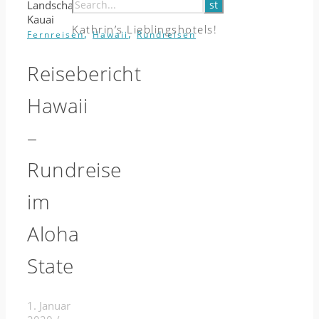
Kathrin’s Lieblingshotels!
,
,
Fernreisen
Hawaii
Rundreisen
Reisebericht
Hawaii
–
Rundreise
im
Aloha
State
1. Januar