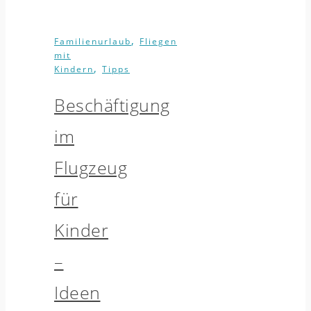
,
Familienurlaub
Fliegen
mit
,
Kindern
Tipps
Beschäftigung
im
Flugzeug
für
Kinder
–
Ideen