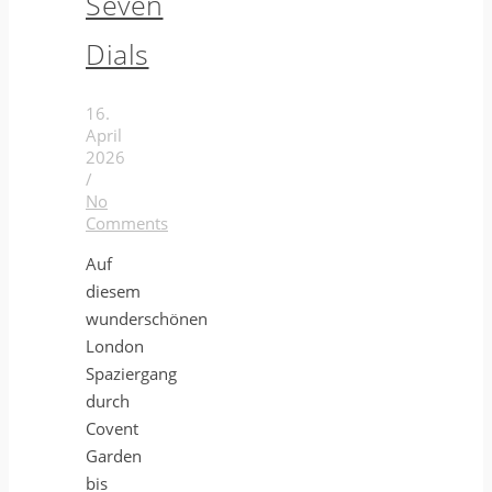
Seven
Dials
16.
April
2026
/
No
Comments
Auf
diesem
wunderschönen
London
Spaziergang
durch
Covent
Garden
bis