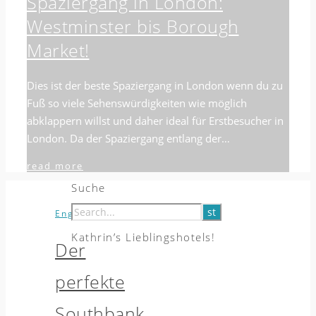
Spaziergang in London:
Westminster bis Borough
Market!
Dies ist der beste Spaziergang in London wenn du zu
Fuß so viele Sehenswürdigkeiten wie möglich
abklappern willst und daher ideal für Erstbesucher in
London. Da der Spaziergang entlang der…
read more
Suche
,
,
England
London
Städtereisen
Kathrin’s Lieblingshotels!
Der
perfekte
Southbank