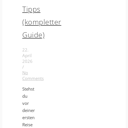
Tipps
(kompletter
Guide)
22.
April
2026
/
No
Comments
Stehst
du
vor
deiner
ersten
Reise