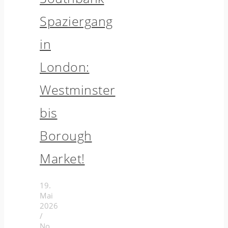
Spaziergang
in
London:
Westminster
bis
Borough
Market!
19.
Mai
2026
/
No