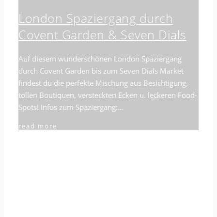
London Spaziergang durch
Covent Garden & Seven Dials
Auf diesem wunderschönen London Spaziergang
durch Covent Garden bis zum Seven Dials Market
findest du die perfekte Mischung aus Besichtigung,
tollen Boutiquen, versteckten Ecken u. leckeren Food-
Spots! Infos zum Spaziergang:…
read more