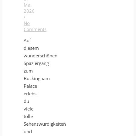
Mai
2026
/
No
Comments
Auf
diesem
wunderschönen
Spaziergang
zum
Buckingham
Palace
erlebst
du
viele
tolle
Sehenswürdigkeiten
und