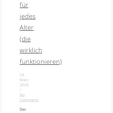
für
jedes
Alter
(die
wirklich
funktionieren)
24.
März
2026
/
No
Comments
Der