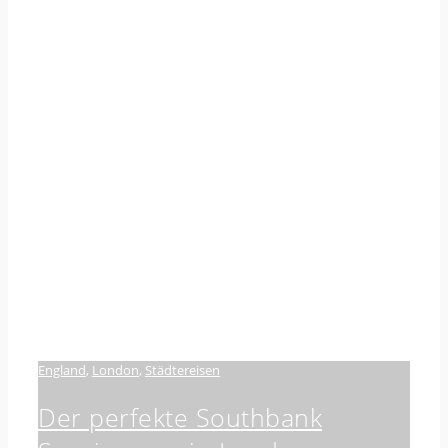
England
,
London
,
Städtereisen
Der perfekte Southbank