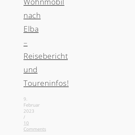
Wohnmobil
nach
Elba
–
Reisebericht
und
Toureninfos!
9.
Februar
2023
/
10
Comments