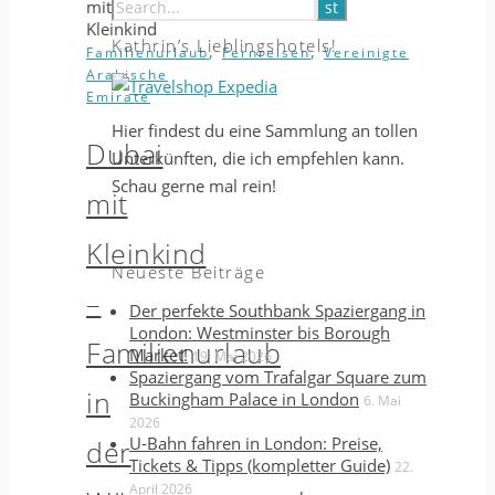
Kathrin’s Lieblingshotels!
,
,
Familienurlaub
Fernreisen
Vereinigte
Arabische
Emirate
Hier findest du eine Sammlung an tollen
Dubai
Unterkünften, die ich empfehlen kann.
Schau gerne mal rein!
mit
Kleinkind
Neueste Beiträge
–
Der perfekte Southbank Spaziergang in
London: Westminster bis Borough
Familienurlaub
Market!
19. Mai 2026
Spaziergang vom Trafalgar Square zum
in
Buckingham Palace in London
6. Mai
2026
U-Bahn fahren in London: Preise,
der
Tickets & Tipps (kompletter Guide)
22.
April 2026