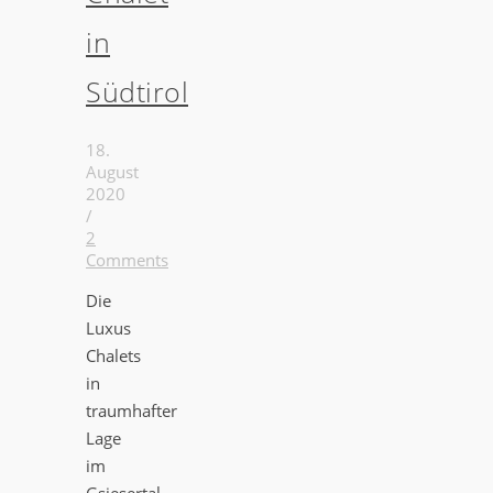
in
Südtirol
18.
August
2020
/
2
Comments
Die
Luxus
Chalets
in
traumhafter
Lage
im