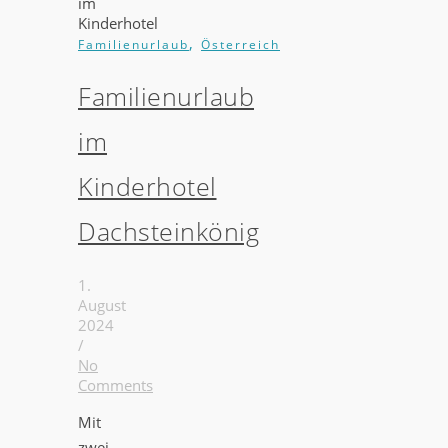
,
Familienurlaub
Österreich
Familienurlaub
im
Kinderhotel
Dachsteinkönig
1.
August
2024
/
No
Comments
Mit
zwei