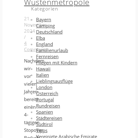
Wüstenmetropole
Kategorien
21.
Bayern
November
Camping
2024
Deutschland
/
Elba
4
England
Comments
Familienurlaub
Fernreisen
Nachdem
Fliegen mit Kindern
wir
Hawaii
Italien
vor
Lieblingsausflüge
vielen
London
Jahren
Österreich
bereits
Portugal
Rundreisen
einen
Spanien
4-
Städtereisen
tägigen
Südtirol
Stopover
Tipps
Vereinigte Arabische Emirate
Besuch