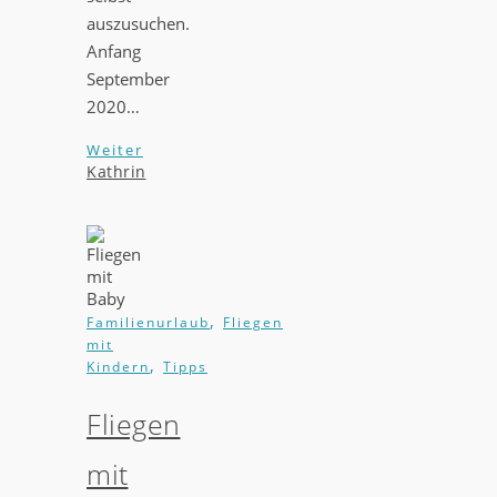
auszusuchen.
Anfang
September
2020…
Weiter
Kathrin
,
Familienurlaub
Fliegen
mit
,
Kindern
Tipps
Fliegen
mit