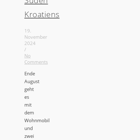
Kroatiens
19.
November
2024
/
No
Comments
Ende
August
geht
es
mit
dem
Wohnmobil
und
zwei