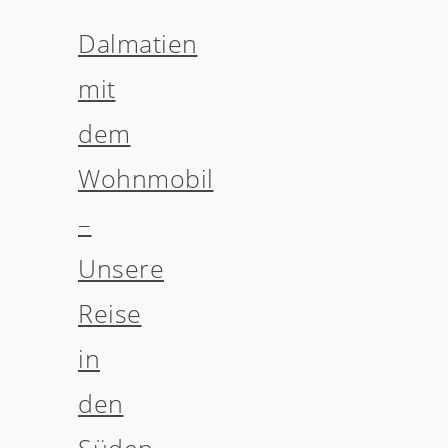
Dalmatien
mit
dem
Wohnmobil
–
Unsere
Reise
in
den
Süden