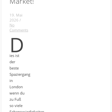
Market!
19. Mai
2026
/
No
Comments
D
ies ist
der
beste
Spaziergang
in
London
wenn du
zu Fuß
so viele
Sehenswürdigkeiten